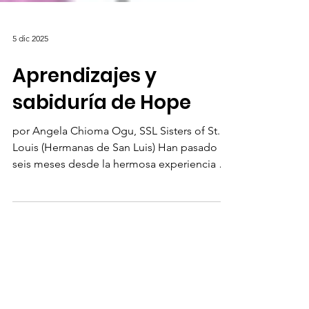
5 dic 2025
Aprendizajes y
sabiduría de Hope
por Angela Chioma Ogu, SSL Sisters of St.
Louis (Hermanas de San Luis) Han pasado
seis meses desde la hermosa experiencia de
HOPE 2025 en Roma , organizada por
Leadership Collaborative. El encuentro, que
reunió a 300 hermanas menores de 65 años
de diferentes países y congregaciones
durante cinco días, sigue siendo memorable
y refrescante para mí. Angela Chioma Ogu,