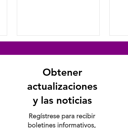
Obtener
actualizaciones
El J
¿Transacción o
y las noticias
transformación?
Regístrese para recibir
boletines informativos,