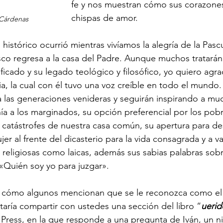
fe y nos muestran cómo sus corazones
chispas de amor.
Cárdenas
histórico ocurrió mientras vivíamos la alegría de la Pasc
co regresa a la casa del Padre. Aunque muchos tratarán
icado y su legado teológico y filosófico, yo quiero agra
ia, la cual con él tuvo una voz creíble en todo el mundo.
 las generaciones venideras y seguirán inspirando a mu
a a los marginados, su opción preferencial por los pobr
s catástrofes de nuestra casa común, su apertura para de
er al frente del dicasterio para la vida consagrada y a v
 religiosas como laicas, además sus sabias palabras sobr
Quién soy yo para juzgar».
 cómo algunos mencionan que se le reconozca como el 
taría compartir con ustedes una sección del libro “
uerid
 Press, en la que responde a una pregunta de Iván, un n