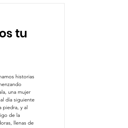
os tu
hamos historias 
omenzando 
a, una mujer 
al día siguiente 
 piedra, y al 
igo de la 
doras, llenas de 