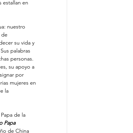
 estallan en 
ua: nuestro 
 de 
decer su vida y 
 Sus palabras 
chas personas. 
es, su apoyo a 
signar por 
arias mujeres en 
e la 
Papa de la 
o Papa 
iño de China 