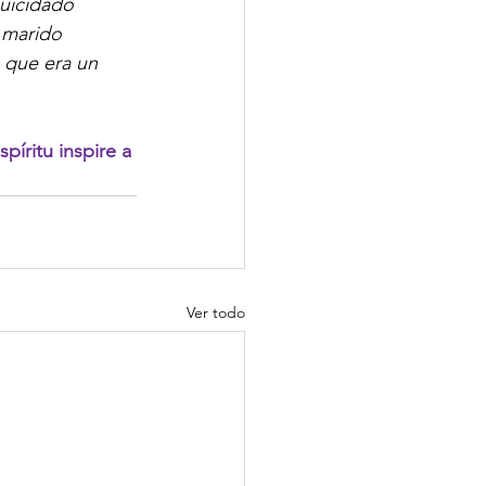
suicidado 
 marido 
 que era un 
íritu inspire a 
.
Ver todo