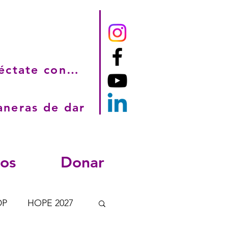
Conéctate con nosotros
neras de dar
sos
Donar
DP
HOPE 2027