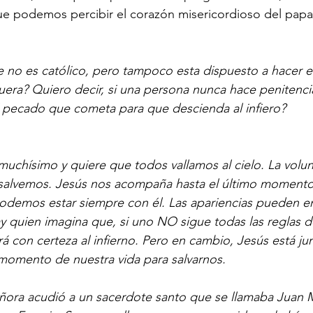
ue podemos percibir el corazón misericordioso del papa
e no es católico, pero tampoco esta dispuesto a hacer el 
era? Quiero decir, si una persona nunca hace penitenc
l pecado que cometa para que descienda al infiero?
uchísimo y quiere que todos vallamos al cielo. La volun
salvemos. Jesús nos acompaña hasta el último momento
odemos estar siempre con él. Las apariencias pueden en
y quien imagina que, si uno NO sigue todas las reglas de 
 irá con certeza al infierno. Pero en cambio, Jesús está j
 momento de nuestra vida para salvarnos.
ñora acudió a un sacerdote santo que se llamaba Juan M