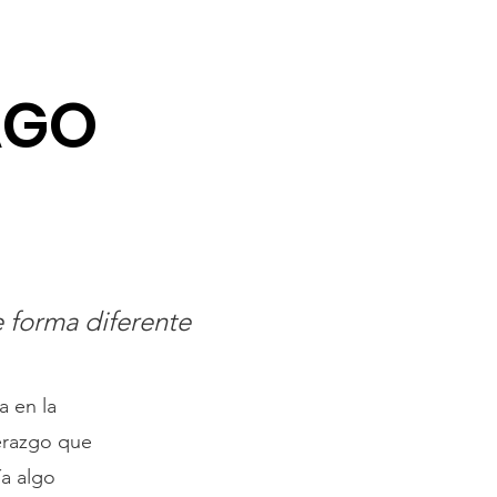
AGO
e forma diferente
a en la
erazgo que
ía algo