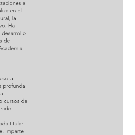
izaciones a
liza en el
ral, la
ivo. Ha
 desarrollo
es de
a Academia
esora
na profunda
la
do cursos de
 sido
da titular
e, imparte