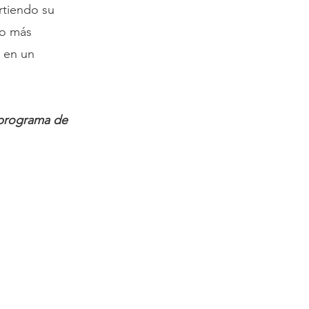
rtiendo su
lo más
e en un
o programa de