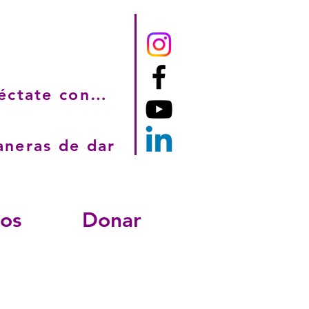
Conéctate con nosotros
neras de dar
sos
Donar