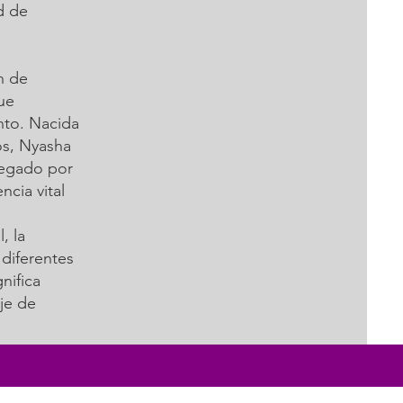
d de
n de
ue
ento. Nacida
os, Nyasha
vegado por
cia vital
, la
 diferentes
nifica
je de