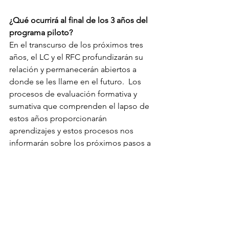
¿Qué ocurrirá al final de los 3 años del 
programa piloto?
En el transcurso de los próximos tres 
años, el LC y el RFC profundizarán su 
relación y permanecerán abiertos a 
donde se les llame en el futuro.  Los 
procesos de evaluación formativa y 
sumativa que comprenden el lapso de 
estos años proporcionarán 
aprendizajes y estos procesos nos 
informarán sobre los próximos pasos a 
seguir.
El LC se ha centrado en las 
congregaciones femeninas y la RFC 
trabaja tanto con congregaciones 
masculinas como femeninas. 
¿Cambiará esto? 