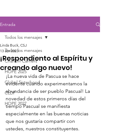
Entrada
Todos los mensajes
Linda Buck, CSJ
Todos los mensajes
13 abr 2023
¡Respondiento al Espíritu y
Charism Carriers
creando algo nuevo!
HOPE 2025
¡La nueva vida de Pascua se hace 
Global Sisterhood
evidente cuando experimentamos la 
abundancia de ser pueblo Pascual! La 
CLDP
novedad de estos primeros días del 
HOPE 2027
tiempo Pascual se manifiesta 
especialmente en las buenas noticias 
que nos gustaría compartir con 
ustedes, nuestros constituyentes.  