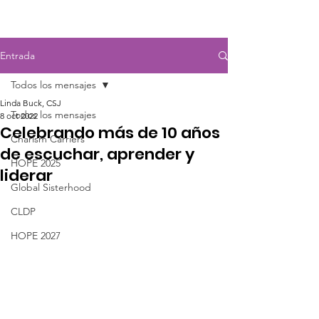
Entrada
Todos los mensajes
Linda Buck, CSJ
Todos los mensajes
8 oct 2022
Celebrando más de 10 años
Charism Carriers
de escuchar, aprender y
HOPE 2025
liderar
Global Sisterhood
CLDP
HOPE 2027